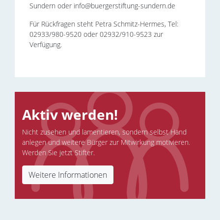
Sundern oder info@buergerstiftung-sundern.de
Für Rückfragen steht Petra Schmitz-Hermes, Tel:
02933/980-9520 oder 02932/910-9523 zur
Verfügung.
Aktiv werden!
Nicht zusehen und lamentieren, sondern selbst Hand
„
anlegen und weitere Bürger zur Mitwirkung motivieren.
Werden Sie jetzt Stifter.
Weitere Informationen